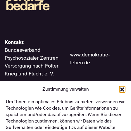
Kontakt
Bundesverband
www.demokratie-
Psychosozialer Zentren
leben.de
Versorgung nach Folter,
Krieg und Flucht e. V.
Am Sudhaus 2
Zustimmung verwalten
12053 Berlin
Um Ihnen ein optimales Erlebnis zu bieten, verwenden wir
Telefon +49 (0) 30 –
Technologien wie Cookies, um Geräteinformationen zu
310 12 463
speichern und/oder darauf zuzugreifen. Wenn Sie diesen
Technologien zustimmen, können wir Daten wie das
Surfverhalten oder eindeutige IDs auf dieser Website