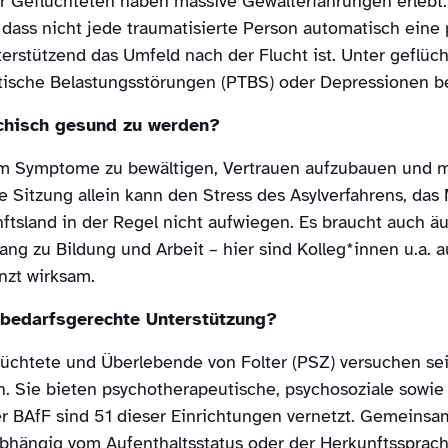
der Geflüchteten haben massive Gewalterfahrungen erlebt.
dass nicht jede traumatisierte Person automatisch eine 
terstützend das Umfeld nach der Flucht ist. Unter geflüc
atische Belastungsstörungen (PTBS) oder Depressionen 
chisch gesund zu werden?
 um Symptome zu bewältigen, Vertrauen aufzubauen und m
Sitzung allein kann den Stress des Asylverfahrens, da
sland in der Regel nicht aufwiegen. Es braucht auch äuß
 zu Bildung und Arbeit – hier sind Kolleg*innen u.a. au
nzt wirksam.
 bedarfsgerechte Unterstützung?
lüchtete und Überlebende von Folter (PSZ) versuchen sei
 Sie bieten psychotherapeutische, psychosoziale sowie a
er BAfF sind 51 dieser Einrichtungen vernetzt. Gemeinsa
abhängig vom Aufenthaltsstatus oder der Herkunftssprach