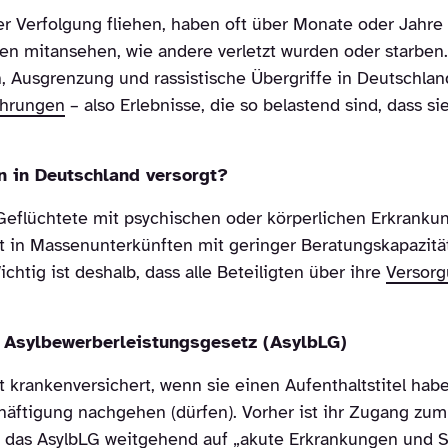
er Verfolgung fliehen, haben oft über Monate oder Jahre
ten mitansehen, wie andere verletzt wurden oder starbe
Ausgrenzung und rassistische Übergriffe in Deutschland
ahrungen
– also Erlebnisse, die so belastend sind, dass s
 in Deutschland versorgt?
Geflüchtete mit psychischen oder körperlichen Erkran
ert in Massenunterkünften mit geringer Beratungskapazit
ichtig ist deshalb, dass alle Beteiligten über ihre
Versor
 Asylbewerberleistungsgesetz (AsylbLG)
t krankenversichert, wenn sie einen Aufenthaltstitel hab
chäftigung nachgehen (dürfen). Vorher ist ihr Zugang zu
h das AsylbLG weitgehend auf „akute Erkrankungen und 