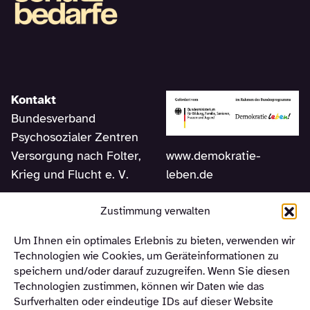
Kontakt
Bundesverband
Psychosozialer Zentren
www.demokratie-
Versorgung nach Folter,
leben.de
Krieg und Flucht e. V.
Am Sudhaus 2
Zustimmung verwalten
12053 Berlin
Um Ihnen ein optimales Erlebnis zu bieten, verwenden wir
Telefon +49 (0) 30 –
Technologien wie Cookies, um Geräteinformationen zu
310 12 463
speichern und/oder darauf zuzugreifen. Wenn Sie diesen
Technologien zustimmen, können wir Daten wie das
Surfverhalten oder eindeutige IDs auf dieser Website