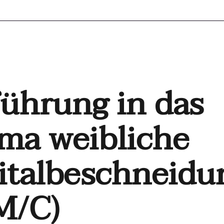
führung in das
ma weibliche
italbeschneidu
M/C)