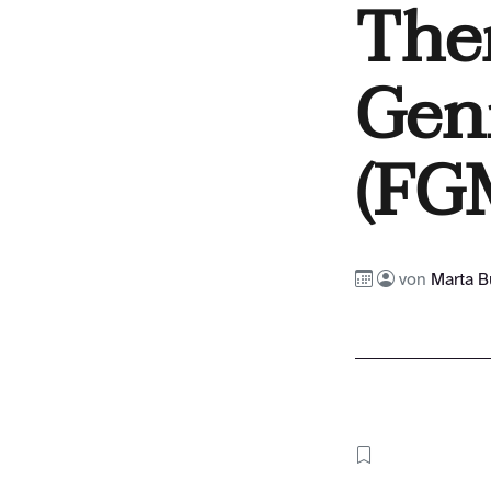
The
Gen
(FG
von
Marta B