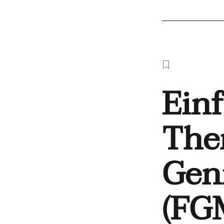
Ein
The
Gen
(FG