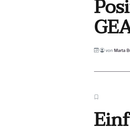
Posi
GEA
von
Marta B
Ein