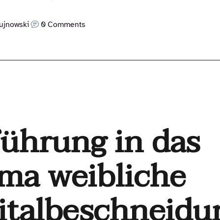
ujnowski
0 Comments
führung in das
ma weibliche
italbeschneidu