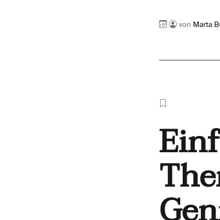
von
Marta B
Ein
The
Gen