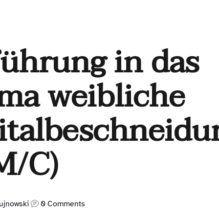
führung in das
ma weibliche
italbeschneidu
M/C)
ujnowski
0 Comments