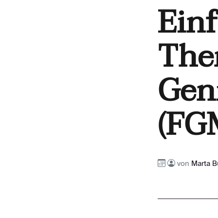
Ein
The
Gen
(FG
von
Marta B