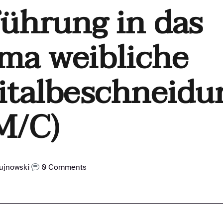
führung in das
ma weibliche
italbeschneidu
M/C)
ujnowski
0 Comments