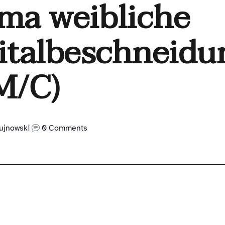
ma weibliche
italbeschneidu
M/C)
ujnowski
0 Comments