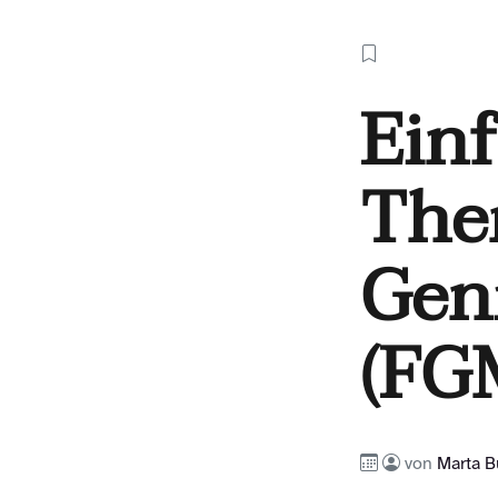
Ein
The
Gen
(FG
von
Marta B