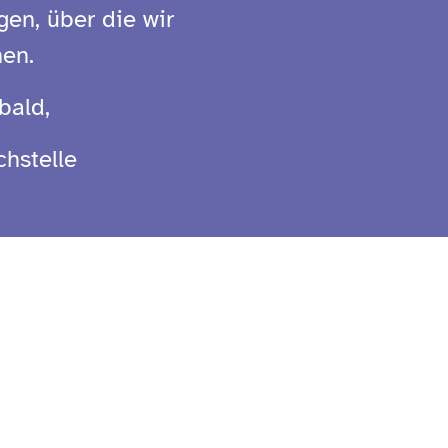
en, über die wir
en.
bald,
chstelle