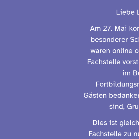
Liebe 
Am 27. Mai kon
besonderer Sch
waren online o
Fachstelle vors
im B
Fortbildungsm
Gästen bedanken 
sind, Gr
Dies ist gleic
Fachstelle zu n