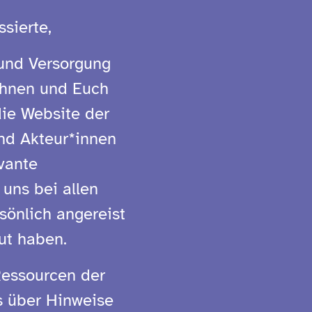
sierte,
 und Versorgung
 Ihnen und Euch
die Website der
und Akteur*innen
vante
 uns bei allen
sönlich angereist
ut haben.
 Ressourcen der
ns über Hinweise