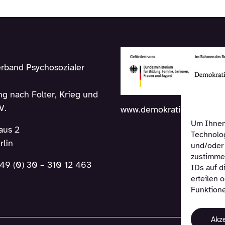
rband Psychosozialer
g nach Folter, Krieg und
V.
www.demokratie-leben.de
Um Ihnen 
aus 2
Technolog
rlin
und/oder 
zustimmen
49 (0) 30 – 310 12 463
IDs auf d
erteilen 
Funktione
Akz