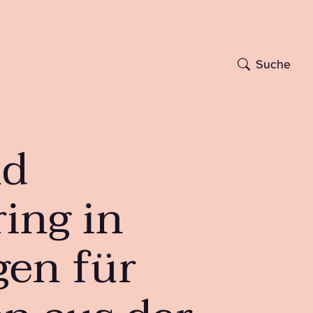
Suche
nd
ing in
en für