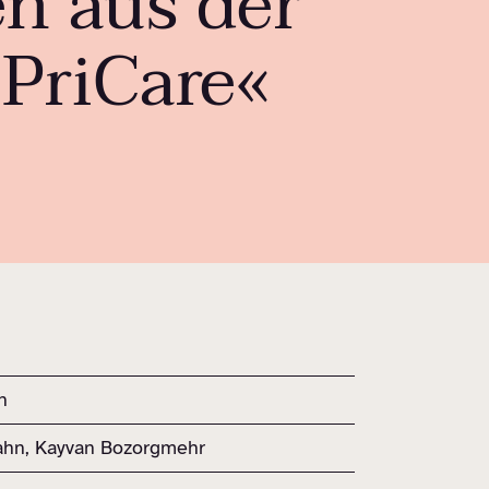
en aus der
»PriCare«
h
ahn, Kayvan Bozorgmehr