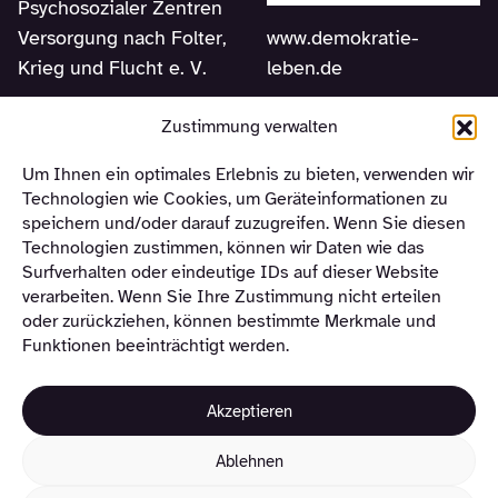
Psychosozialer Zentren
www.demokratie-
Versorgung nach Folter,
leben.de
Krieg und Flucht e. V.
Am Sudhaus 2
Zustimmung verwalten
12053 Berlin
Um Ihnen ein optimales Erlebnis zu bieten, verwenden wir
Telefon +49 (0) 30 –
Technologien wie Cookies, um Geräteinformationen zu
310 12 463
speichern und/oder darauf zuzugreifen. Wenn Sie diesen
Technologien zustimmen, können wir Daten wie das
Surfverhalten oder eindeutige IDs auf dieser Website
Hier können Sie unseren
verarbeiten. Wenn Sie Ihre Zustimmung nicht erteilen
oder zurückziehen, können bestimmte Merkmale und
Funktionen beeinträchtigt werden.
Newsletter abonnieren
Akzeptieren
Ablehnen