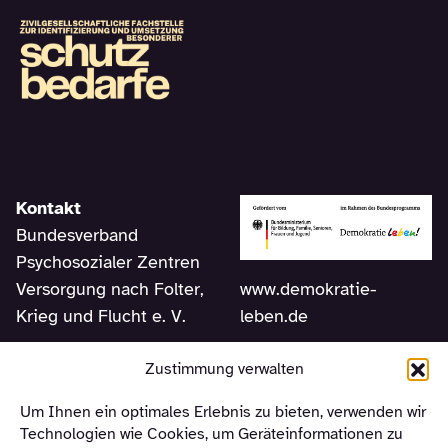
Kontakt
Bundesverband
Psychosozialer Zentren
www.demokratie-
Versorgung nach Folter,
leben.de
Krieg und Flucht e. V.
Am Sudhaus 2
Zustimmung verwalten
12053 Berlin
Um Ihnen ein optimales Erlebnis zu bieten, verwenden wir
Telefon +49 (0) 30 –
Technologien wie Cookies, um Geräteinformationen zu