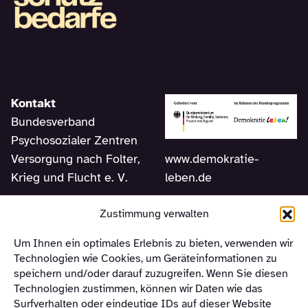
Kontakt
Bundesverband
Psychosozialer Zentren
www.demokratie-
Versorgung nach Folter,
leben.de
Krieg und Flucht e. V.
Am Sudhaus 2
Zustimmung verwalten
12053 Berlin
Um Ihnen ein optimales Erlebnis zu bieten, verwenden wir
Telefon +49 (0) 30 –
Technologien wie Cookies, um Geräteinformationen zu
310 12 463
speichern und/oder darauf zuzugreifen. Wenn Sie diesen
Technologien zustimmen, können wir Daten wie das
Surfverhalten oder eindeutige IDs auf dieser Website